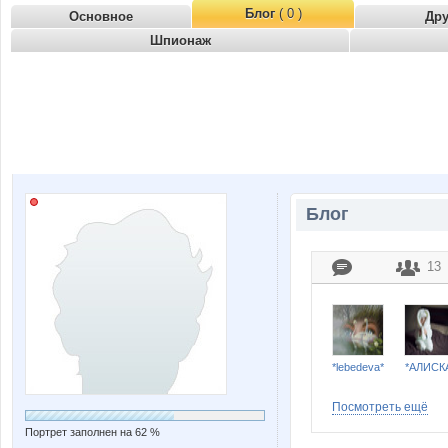
Блог
( 0 )
Основное
Др
Шпионаж
Блог
13
*lebedeva*
*АЛИСК
Посмотреть ещё
Портрет заполнен на 62 %