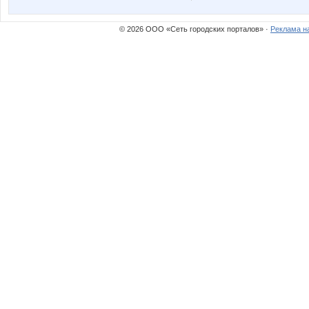
Котечка
Кс
© 2026 ООО «Сеть городских порталов» ·
Реклама н
МЯСНАЯ ЛАВКА
Нюш@
Танчо
Умка_