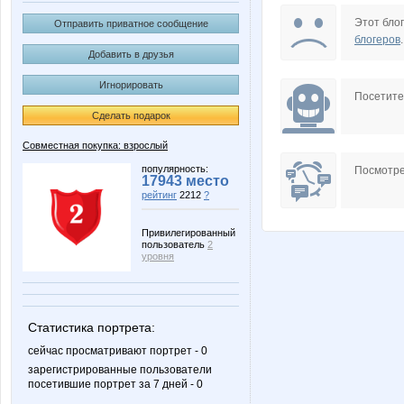
LanaNN
Lonza
Этот блог
Отправить приватное сообщение
блогеров
.
Добавить в друзья
Игнорировать
Pristavochka
Pugovk
Посетит
Сделать подарок
Совместная покупка: взрослый
Svetylya20
Taisiya
популярность:
Посмотре
17943 место
рейтинг
2212
?
Привилегированный
пользователь
2
cornflour
ly7ly
уровня
Статистика портрета:
бэста
мариночка кр
сейчас просматривают портрет - 0
зарегистрированные пользователи
посетившие портрет за 7 дней - 0